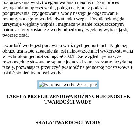
podgrzewania wody) węglan wapnia i magnezu. Sam proces
wytrącania w uproszczeniu, polega na tym, iż podczas
podgrzewania, czy gotowania wody następuje odgazowanie
rozpuszczonego w wodzie dwutlenku węgla. Dwutlenek węgla
utrzymuje węglany wapnia i magnezu w stanie rozpuszczonym,
natomiast gdy zostanie z wody odpędzony, węglany wytrącają się
tworząc osad.
Twardość wody jest podawana w różnych jednostkach. Najlepiej
obrazującą istotę zagadnienia jest najpowszechniej wykorzystywana
w technologii jednostka: mgCaCO3/L. Ze względu jednak, że
równorzędnie stosowane są inne jednostki zamieszczamy przydatną
tabelę, pozwalającą przeliczyć twardość na jednostkę podstawową i
ustalić stopień twardości wody.
TABELA PRZELICZENIOWA RÓŻNYCH JEDNOSTEK
TWARDOŚCI WODY
SKALA TWARDOŚCI WODY