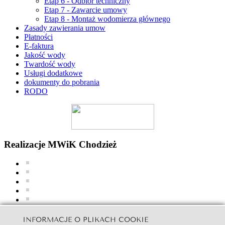
Etap 6 - Odbiór techniczny
Etap 7 - Zawarcie umowy
Etap 8 - Montaż wodomierza głównego
Zasady zawierania umow
Płatności
E-faktura
Jakość wody
Twardość wody
Usługi dodatkowe
dokumenty do pobrania
RODO
Realizacje MWiK Chodzież
INFORMACJE O PLIKACH COOKIE