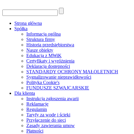
Strona główna
Spółka
Informacja ogólna
Struktura firmy
Historia przedsiębiorstwa
Nasze obiekty
Edukacja z MWiK
Certyfikaty i wyróżnienia
Deklaracja dostępności
STANDARDY OCHRONY MAŁOLETNICH
Sygnalizowanie nieprawidłowości
Polityka Cookie's
FUNDUSZE SZWAJCARSKIE
Dla klienta
Instrukcja zgłoszenia awarii
Reklamacje
Regulamin
Taryfy za wodę i ścieki
Przyłączenie do sieci
Zasady zawierania umow
Płatności