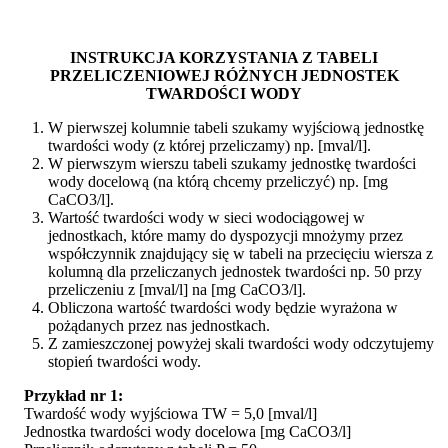
INSTRUKCJA KORZYSTANIA Z TABELI
PRZELICZENIOWEJ RÓŻNYCH JEDNOSTEK
TWARDOŚCI WODY
W pierwszej kolumnie tabeli szukamy wyjściową jednostkę
twardości wody (z której przeliczamy) np. [mval/l].
W pierwszym wierszu tabeli szukamy jednostkę twardości
wody docelową (na którą chcemy przeliczyć) np. [mg
CaCO3/l].
Wartość twardości wody w sieci wodociągowej w
jednostkach, które mamy do dyspozycji mnożymy przez
współczynnik znajdujący się w tabeli na przecięciu wiersza z
kolumną dla przeliczanych jednostek twardości np. 50 przy
przeliczeniu z [mval/l] na [mg CaCO3/l].
Obliczona wartość twardości wody będzie wyrażona w
pożądanych przez nas jednostkach.
Z zamieszczonej powyżej skali twardości wody odczytujemy
stopień twardości wody.
Przykład nr 1:
Twardość wody wyjściowa TW = 5,0 [mval/l]
Jednostka twardości wody docelowa [mg CaCO3/l]