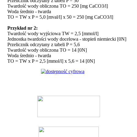
Przelicznik odczytany z tabeli P = 50
Twardość wody obliczona TO = 250 [mg CaCO3/l]
Woda średnio - twarda
TO = TW x P = 5,0 [mval/l] x 50 = 250 [mg CaCO3/l]
Przykład nr 2:
Twardość wody wyjściowa TW = 2,5 [mmol/l]
Jednostka twardości wody docelowa - stopień niemiecki [0N]
Przelicznik odczytany z tabeli P = 5,6
Twardość wody obliczona TO = 14 [0N]
Woda średnio - twarda
TO = TW x P = 2,5 [mmol/l] x 5,6 = 14 [0N]