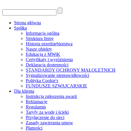
Strona główna
Spółka
Informacja ogólna
Struktura firmy
Historia przedsiębiorstwa
Nasze obiekty
Edukacja z MWiK
Certyfikaty i wyróżnienia
Deklaracja dostępności
STANDARDY OCHRONY MAŁOLETNICH
Sygnalizowanie nieprawidłowości
Polityka Cookie's
FUNDUSZE SZWAJCARSKIE
Dla klienta
Instrukcja zgłoszenia awarii
Reklamacje
Regulamin
Taryfy za wodę i ścieki
Przyłączenie do sieci
Zasady zawierania umow
Płatności